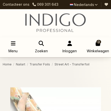
Contacteer ons
069 301 643
Nederlands
0
Menu
Zoeken
Inloggen
Winkelwagen
Home
Nailart
Transfer Foils
Street Art - Transferfoil