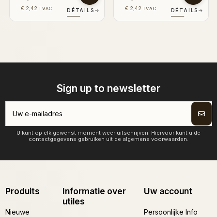
€ 2,42
€ 2,42
TVAC
TVAC
DÉTAILS
→
DÉTAILS
→
Sign up to newsletter
U kunt op elk gewenst moment weer uitschrijven. Hiervoor kunt u de
contactgegevens gebruiken uit de algemene voorwaarden.
Produits
Informatie over
Uw account
utiles
Nieuwe
Persoonlijke Info