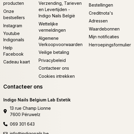
producten
Verzending, Tarieven
Bestellingen
en Levertijden -
Onze
Creditnota's
Indigo Nails België
bestsellers
Adressen
Wettelijke
Instagram
Waardebonnen
vermeldingen
Youtube
Mijn notificaties
Algemene
Indigonails
Verkoopvoorwaarden
Herroepingsformulier
Help
Veilige betaling
Facebook
Privacybeleid
Cadeau kaart
Contacteer ons
Cookies intrekken
Contacteer ons
Indigo Nails Belgium Lab Estetik
13 rue Champ Lionne
7600 Péruwelz
069 301 643
info@indigonails.be