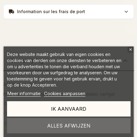
Information sur les frais de port
Deze website maakt gebruik van eigen cookies en
Omschrijving
cookies van derden om onze diensten te verbeteren en
om u advertenties te tonen die verband houden met uw
voorkeuren door uw surfgedrag te analyseren. Om uw
toestemming te geven voor het gebruik ervan, drukt u
Afmetingen: 4cm x 1m
op de knop Accepteren.
Meer informatie
Cookies aanpassen
Kleefoppervlak: gelpolish, basiseffect, folielijm, verfgel
Toepassing:
IK AANVAARD
-Tik met de matte kant van de folie op een kleverige laag
-Doe er een top coat overheen en katalyseer
ALLES AFWIJZEN