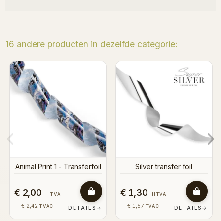
16 andere producten in dezelfde categorie:
Binne
Street Art - Transferfoil
Silver transfer foil
1,30
€ 2,00
€ 4,
HTVA
HTVA
 1,57
€ 2,42
€ 4,
TVAC
TVAC
DÉTAILS
→
DÉTAILS
→