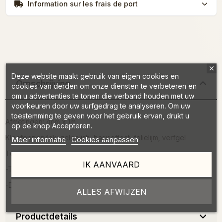
Information sur les frais de port
Deze website maakt gebruik van eigen cookies en
Omschrijving
cookies van derden om onze diensten te verbeteren en
om u advertenties te tonen die verband houden met uw
voorkeuren door uw surfgedrag te analyseren. Om uw
toestemming te geven voor het gebruik ervan, drukt u
Afmetingen: 4cm x 1m
op de knop Accepteren.
Kleefoppervlak: gelpolish, basiseffect, folielijm, verfgel
Meer informatie
Cookies aanpassen
Toepassing:
IK AANVAARD
-Tik met de matte kant van de folie op een kleverige laag
-Doe er een top coat overheen en katalyseer
ALLES AFWIJZEN
Productdetails