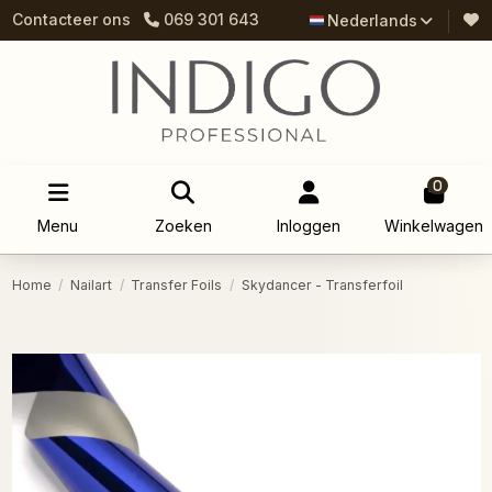
Contacteer ons
069 301 643
Nederlands
0
Menu
Zoeken
Inloggen
Winkelwagen
Home
Nailart
Transfer Foils
Skydancer - Transferfoil