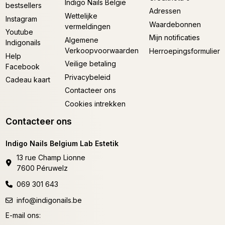
Indigo Nails België
bestsellers
Adressen
Wettelijke
Instagram
Waardebonnen
vermeldingen
Youtube
Mijn notificaties
Algemene
Indigonails
Verkoopvoorwaarden
Herroepingsformulier
Help
Veilige betaling
Facebook
Privacybeleid
Cadeau kaart
Contacteer ons
Cookies intrekken
Contacteer ons
Indigo Nails Belgium Lab Estetik
13 rue Champ Lionne
7600 Péruwelz
069 301 643
info@indigonails.be
E-mail ons: