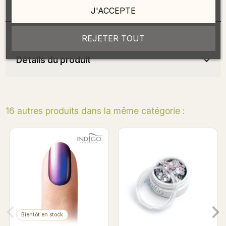
Description
J'ACCEPTE
REJETER TOUT
Détails du produit
16 autres produits dans la même catégorie :
Bientôt en s
Mini Nail Forms Court
Filtre aspi
Indigo 500 pcs