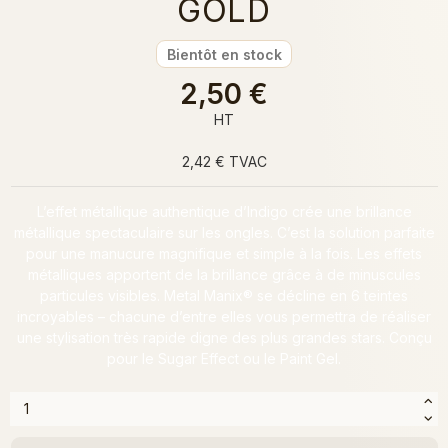
GOLD
Bientôt en stock
2,50 €
HT
2,42 € TVAC
L’effet métallique authentique d’Indigo crée une brillance
métallique spectaculaire sur les ongles. C’est la solution parfaite
pour une manucure magnifique et simple à la fois. Les effets
métalliques apportent de la brillance grâce à de minuscules
particules visibles.
Metal
Manix® se décline en 6 teintes
incroyables – chacune d’entre elles vous permettra de réaliser
une stylisation très rapide digne des plus grandes stars. Conçu
pour le Sugar Effect ou le Paint Gel.