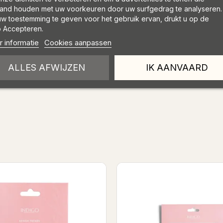
and houden met uw voorkeuren door uw surfgedrag te analyseren.
w toestemming te geven voor het gebruik ervan, drukt u op de
 Accepteren.
 informatie
Cookies aanpassen
ALLES AFWIJZEN
IK AANVAARD
Nail stickers 06
Love 04 - Nail Stick