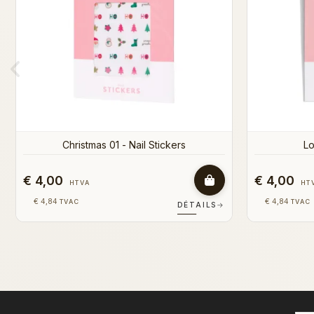
€ 2,80
€ 2,80
HTVA
HT
€ 3,39
€ 3,39
TVAC
TVAC
DÉTAILS
→