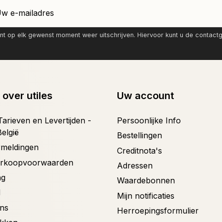
nt op elk gewenst moment weer uitschrijven. Hiervoor kunt u de contac
 over utiles
Uw account
arieven en Levertijden -
Persoonlijke Info
België
Bestellingen
ermeldingen
Creditnota's
erkoopvoorwaarden
Adressen
ng
Waardebonnen
d
Mijn notificaties
ons
Herroepingsformulier