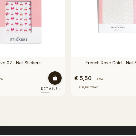
€ 4,00
VA
HTVA
€ 4,84
TVAC
DÉTAILS
→