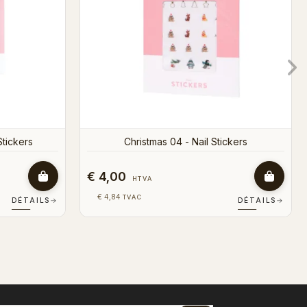
€ 4,00
HTVA
€ 4,84
TVAC
DÉTAILS
→
DÉTAILS
→