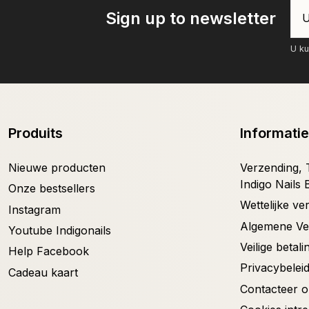
Sign up to newsletter
U ku
Produits
Informatie
Nieuwe producten
Verzending, T
Indigo Nails 
Onze bestsellers
Wettelijke v
Instagram
Algemene V
Youtube Indigonails
Veilige betali
Help Facebook
Privacybelei
Cadeau kaart
Contacteer 