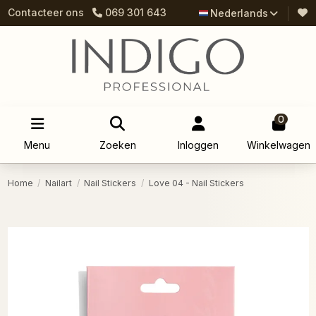
Contacteer ons
069 301 643
Nederlands
0
Menu
Zoeken
Inloggen
Winkelwagen
Home
Nailart
Nail Stickers
Love 04 - Nail Stickers