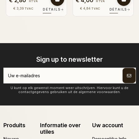
€ 4,00
€ 4,00
HTVA
HTVA
€ 4,84
€ 4,84
TVAC
TVAC
DÉTAILS
→
DÉTAILS
→
Sign up to newsletter
U kunt op elk gewenst moment weer uitschrijven. Hiervoor kunt u de
contactgegevens gebruiken uit de algemene voorwaarden.
Produits
Informatie over
Uw account
utiles
Nieuwe
Persoonlijke Info