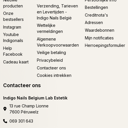
producten
Verzending, Tarieven
Bestellingen
en Levertijden -
Onze
Creditnota's
Indigo Nails België
bestsellers
Adressen
Wettelijke
Instagram
Waardebonnen
vermeldingen
Youtube
Mijn notificaties
Algemene
Indigonails
Verkoopvoorwaarden
Herroepingsformulier
Help
Veilige betaling
Facebook
Privacybeleid
Cadeau kaart
Contacteer ons
Cookies intrekken
Contacteer ons
Indigo Nails Belgium Lab Estetik
13 rue Champ Lionne
7600 Péruwelz
069 301 643