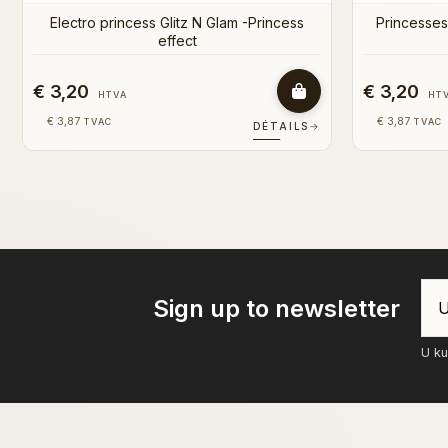
€ 3,20
€
HTVA
€ 3,87
TVAC
ÉTAILS
→
DÉTAILS
→
Sign up to newsletter
U ku