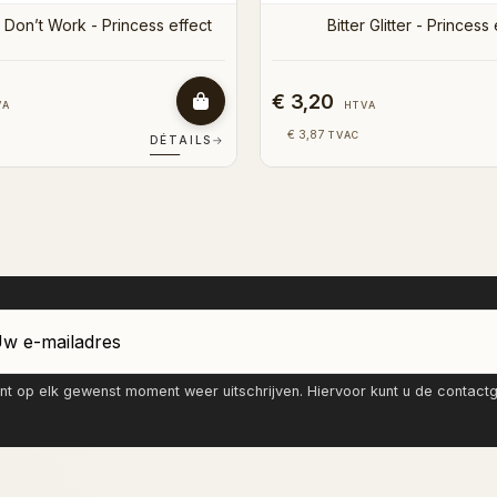
 3,20
€ 3,20
HTVA
HTVA
€ 3,87
€ 3,87
TVAC
TVAC
DÉTAILS
→
nt op elk gewenst moment weer uitschrijven. Hiervoor kunt u de contac