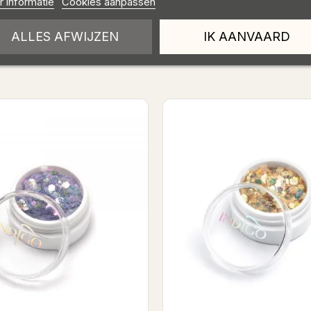
 informatie
Cookies aanpassen
ALLES AFWIJZEN
IK AANVAARD
innenkort op voorraad
Cleopatra - Princess effect
Calvin Shine 