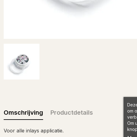
Deze
om o
Omschrijving
Productdetails
verb
Om u
knop
Voor alle inlays applicatie.