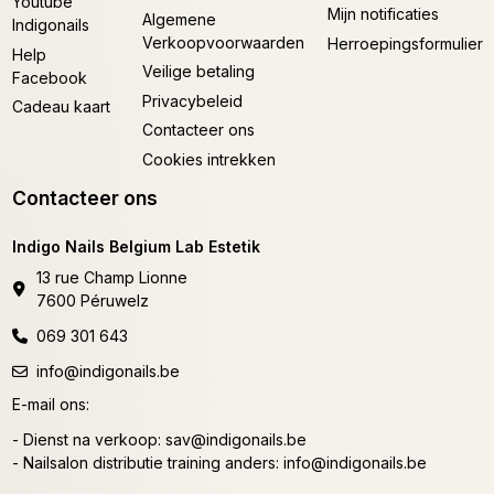
Youtube
Mijn notificaties
Algemene
Indigonails
Verkoopvoorwaarden
Herroepingsformulier
Help
Veilige betaling
Facebook
Privacybeleid
Cadeau kaart
Contacteer ons
Cookies intrekken
Contacteer ons
Indigo Nails Belgium Lab Estetik
13 rue Champ Lionne
7600 Péruwelz
069 301 643
info@indigonails.be
E-mail ons:
- Dienst na verkoop:
sav@indigonails.be
- Nailsalon distributie training anders:
info@indigonails.be