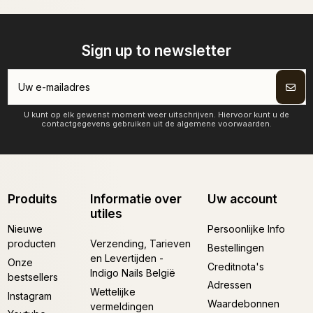
Sign up to newsletter
U kunt op elk gewenst moment weer uitschrijven. Hiervoor kunt u de
contactgegevens gebruiken uit de algemene voorwaarden.
Produits
Informatie over
Uw account
utiles
Nieuwe
Persoonlijke Info
producten
Verzending, Tarieven
Bestellingen
en Levertijden -
Onze
Creditnota's
Indigo Nails België
bestsellers
Adressen
Wettelijke
Instagram
Waardebonnen
vermeldingen