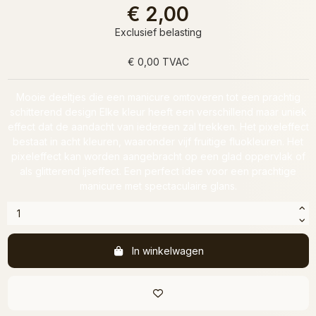
€ 2,00
Exclusief belasting
€ 0,00 TVAC
Mooie deeltjes die een manicure omtoveren tot een prachtig
schitterend design Elke kleur heeft een verschillend maar uniek
effect dat de aandacht van iedereen zal trekken. Het pixeleffect
bestaat in acht kleuren, waaronder vijf fruitige fluokleuren. Het
pixeleffect kan worden aangebracht op een glad oppervlak of
als glitterend ijseffect. Een perfect idee voor een prachtige
manicure met spectaculaire glans.
In winkelwagen