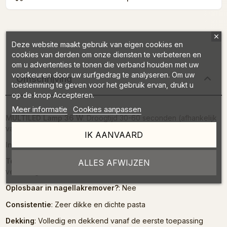
Deze website maakt gebruik van eigen cookies en
cookies van derden om onze diensten te verbeteren en
om u advertenties te tonen die verband houden met uw
voorkeuren door uw surfgedrag te analyseren. Om uw
Omschrijving
toestemming te geven voor het gebruik ervan, drukt u
op de knop Accepteren.
Meer informatie
Cookies aanpassen
MULTILED Lamp 36 W
: Droogtijd 30-60 seconden (afhankelijk
van de dikte)
IK AANVAARD
Inhoud
: 8 ml
Toepassing
: 2D-decoraties, schaduw, micropainting,
ALLES AFWIJZEN
versieringen
Oplosbaar in nagellakremover?
: Nee
Consistentie
: Zeer dikke en dichte pasta
Dekking
: Volledig en dekkend vanaf de eerste toepassing