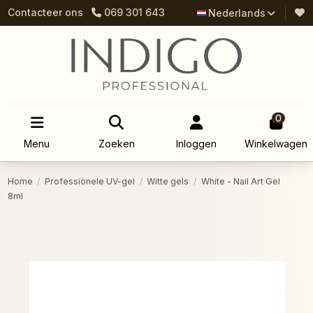
Contacteer ons
069 301 643
Nederlands
0
Menu
Zoeken
Inloggen
Winkelwagen
Home
Professionele UV-gel
Witte gels
White - Nail Art Gel
8ml