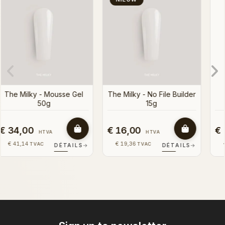
Gel 50g
15g
lder
€ 34,00
€ 16,00
HTVA
HTVA
€ 41,14
€ 19,36
TVAC
TVAC
LS
→
DÉTAILS
→
DÉTAILS