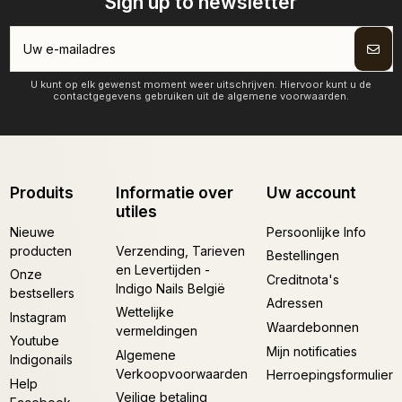
Sign up to newsletter
U kunt op elk gewenst moment weer uitschrijven. Hiervoor kunt u de
contactgegevens gebruiken uit de algemene voorwaarden.
Produits
Informatie over
Uw account
utiles
Nieuwe
Persoonlijke Info
producten
Verzending, Tarieven
Bestellingen
en Levertijden -
Onze
Creditnota's
Indigo Nails België
bestsellers
Adressen
Wettelijke
Instagram
Waardebonnen
vermeldingen
Youtube
Mijn notificaties
Algemene
Indigonails
Verkoopvoorwaarden
Herroepingsformulier
Help
Veilige betaling