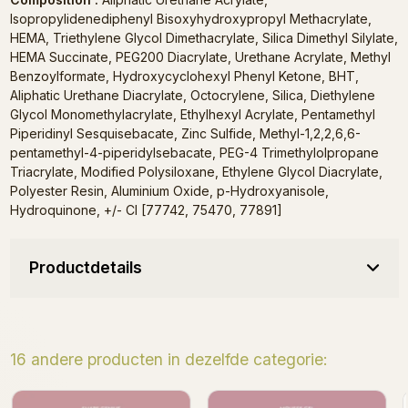
Isopropylidenediphenyl Bisoxyhydroxypropyl Methacrylate,
HEMA, Triethylene Glycol Dimethacrylate, Silica Dimethyl Silylate,
HEMA Succinate, PEG200 Diacrylate, Urethane Acrylate, Methyl
Benzoylformate, Hydroxycyclohexyl Phenyl Ketone, BHT,
Aliphatic Urethane Diacrylate, Octocrylene, Silica, Diethylene
Glycol Monomethylacrylate, Ethylhexyl Acrylate, Pentamethyl
Piperidinyl Sesquisebacate, Zinc Sulfide, Methyl-1,2,2,6,6-
pentamethyl-4-piperidylsebacate, PEG-4 Trimethylolpropane
Triacrylate, Modified Polysiloxane, Ethylene Glycol Diacrylate,
Polyester Resin, Aluminium Oxide, p-Hydroxyanisole,
Hydroquinone, +/- CI [77742, 75470, 77891]
Productdetails
16 andere producten in dezelfde categorie:
Nude n°1 - Mousse Gel 15g
Beige n°1 - Mousse Ge