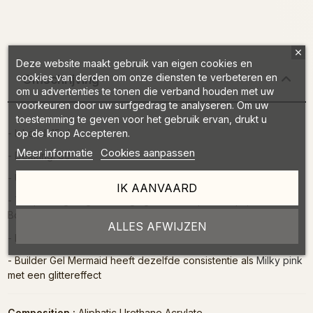
Deze website maakt gebruik van eigen cookies en
cookies van derden om onze diensten te verbeteren en
Omschrijving
om u advertenties te tonen die verband houden met uw
voorkeuren door uw surfgedrag te analyseren. Om uw
toestemming te geven voor het gebruik ervan, drukt u
- Inhoud: 15ml
op de knop Accepteren.
Meer informatie
Cookies aanpassen
- Dekking: 60
- Uitharding: UV 240 seconden, LED 30-60 seconden
IK AANVAARD
- Toepassing: nagelverlenging met behulp van Tips,
Bovenvormen of Chablon
ALLES AFWIJZEN
- Kan worden ingelegd
- Builder Gel Mermaid heeft dezelfde consistentie als
Milky pink
met een glittereffect
Composition :
Aliphatic Urethane Acrylate,