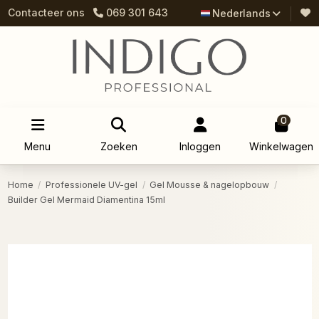
Contacteer ons
069 301 643
Nederlands
0
Menu
Zoeken
Inloggen
Winkelwagen
Home
Professionele UV-gel
Gel Mousse & nagelopbouw
Builder Gel Mermaid Diamentina 15ml