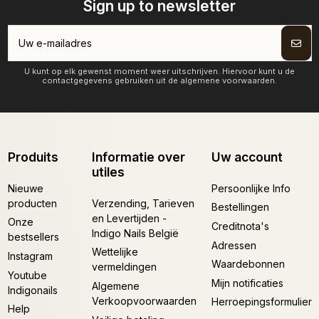
Sign up to newsletter
U kunt op elk gewenst moment weer uitschrijven. Hiervoor kunt u de
contactgegevens gebruiken uit de algemene voorwaarden.
Produits
Informatie over
Uw account
utiles
Nieuwe
Persoonlijke Info
producten
Verzending, Tarieven
Bestellingen
en Levertijden -
Onze
Creditnota's
Indigo Nails België
bestsellers
Adressen
Wettelijke
Instagram
Waardebonnen
vermeldingen
Youtube
Mijn notificaties
Algemene
Indigonails
Verkoopvoorwaarden
Herroepingsformulier
Help