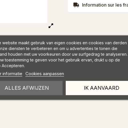
Information sur les fr
 website maakt gebruik van eigen cookies en cookies van derden
nze diensten te verbeteren en om u advertenties te tonen die
and houden met uw voorkeuren door uw surfgedrag te analyseren.
w toestemming te geven voor het gebruik ervan, drukt u op de
 Accepteren.
 informatie
Cookies aanpassen
ALLES AFWIJZEN
IK AANVAARD