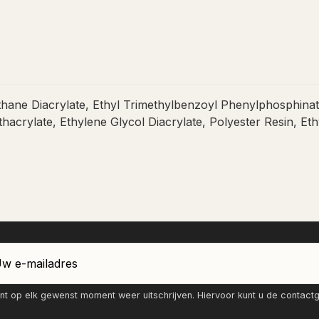
thane Diacrylate, Ethyl Trimethylbenzoyl Phenylphosphinate
crylate, Ethylene Glycol Diacrylate, Polyester Resin, Et
nt op elk gewenst moment weer uitschrijven. Hiervoor kunt u de contac