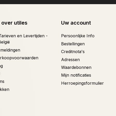
 over utiles
Uw account
arieven en Levertijden -
Persoonlijke Info
België
Bestellingen
ermeldingen
Creditnota's
erkoopvoorwaarden
Adressen
ng
Waardebonnen
d
Mijn notificaties
ons
Herroepingsformulier
ekken