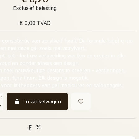
Exclusief belasting
€ 0,00 TVAC
 de consistentie van acrylverf heeft! De formule helpt u om
ven met deze gel zoals met acrylverf.
mpt niet - laat uw verbeelding werken en creëer in alle
oud en zonder stress een design.
heel nauwkeurige designs te creëren - versieringen,
gen, fijne lijnen. Elk design is mogelijk.
 voor liefhebbers van gel manicures en salonnagels.
In winkelwagen