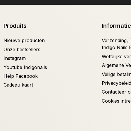
Produits
Informatie
Nieuwe producten
Verzending, T
Indigo Nails 
Onze bestsellers
Wettelijke v
Instagram
Algemene V
Youtube Indigonails
Veilige betali
Help Facebook
Privacybelei
Cadeau kaart
Contacteer 
Cookies intr