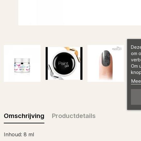
Deze
om o
verb
Om u
knop
Meer
Omschrijving
Productdetails
Inhoud: 8 ml