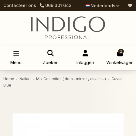
Contacteer ons
069 301 643
Nederlands
0
Menu
Zoeken
Inloggen
Winkelwagen
Home
Nailart
Mix Collection ( dots , mirror , caviar ...)
Caviar
Blue