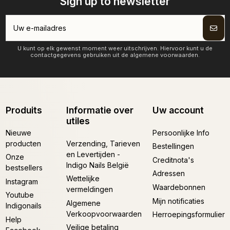
Sign up to newsletter
U kunt op elk gewenst moment weer uitschrijven. Hiervoor kunt u de
contactgegevens gebruiken uit de algemene voorwaarden.
Produits
Informatie over
Uw account
utiles
Nieuwe
Persoonlijke Info
producten
Verzending, Tarieven
Bestellingen
en Levertijden -
Onze
Creditnota's
Indigo Nails België
bestsellers
Adressen
Wettelijke
Instagram
Waardebonnen
vermeldingen
Youtube
Mijn notificaties
Algemene
Indigonails
Verkoopvoorwaarden
Herroepingsformulier
Help
Veilige betaling