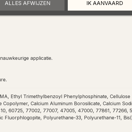
ALLES AFWIJZEN
IK AANVAARD
nauwkeurige applicatie.
re.
, Ethyl Trimethylbenzoyl Phenylphosphinate, Cellulose Ac
Copolymer, Calcium Aluminum Borosilicate, Calcium Sodium
10, 60725, 77002, 77007, 47005, 47000, 77861, 77266, 5
ic Fluorphlogopite, Polyurethane-33, Polyurethane-11, Bi