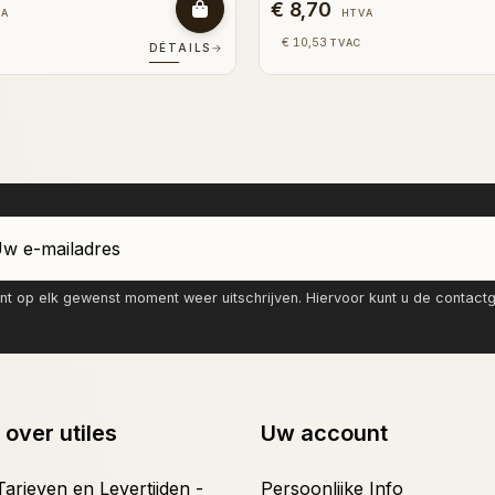
€ 8,70
VA
HTVA
€ 10,53
TVAC
DÉTAILS
→
nt op elk gewenst moment weer uitschrijven. Hiervoor kunt u de contac
 over utiles
Uw account
arieven en Levertijden -
Persoonlijke Info