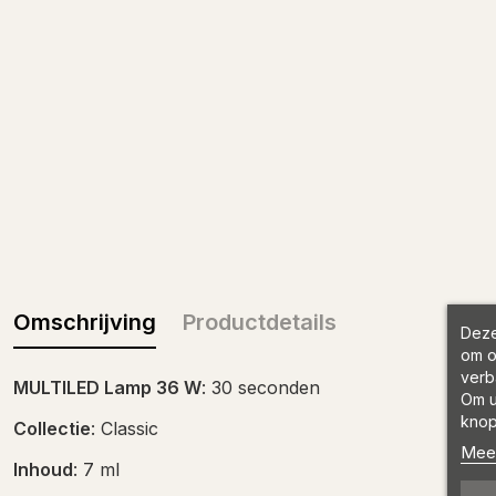
Omschrijving
Productdetails
Deze
om o
verb
MULTILED Lamp 36 W
: 30 seconden
Om u
knop
Collectie
: Classic
Meer
Inhoud
: 7 ml