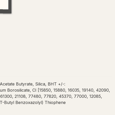
etate Butyrate, Silica, BHT +/-:
 Borosilicate, CI [15850, 15880, 16035, 19140, 42090,
61300, 21108, 77480, 77820, 45370, 77000, 12085,
s(T-Butyl Benzoxazolyl) Thiophene