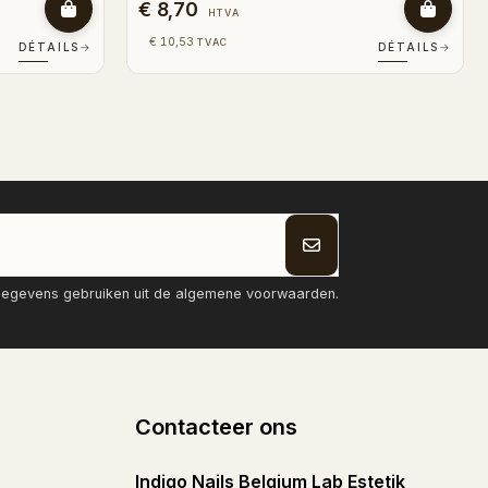
€ 8,70
HTVA
€ 10,53
TVAC
DÉTAILS
→
DÉTAILS
→
tgegevens gebruiken uit de algemene voorwaarden.
Contacteer ons
Indigo Nails Belgium Lab Estetik