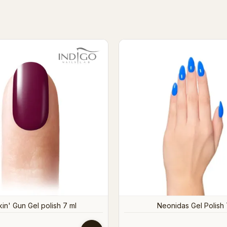
Binnenkort op voorraad
eshmaker gel polish
La Histeria Gel Polish