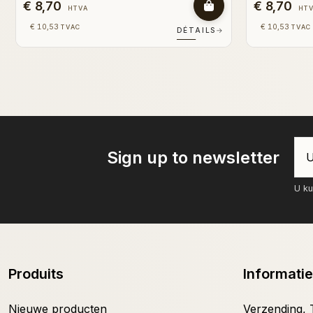
€ 8,70
€ 8,70
HTVA
HT
€ 10,53
€ 10,53
TVAC
TVAC
DÉTAILS
→
Sign up to newsletter
U ku
Produits
Informatie
Nieuwe producten
Verzending, T