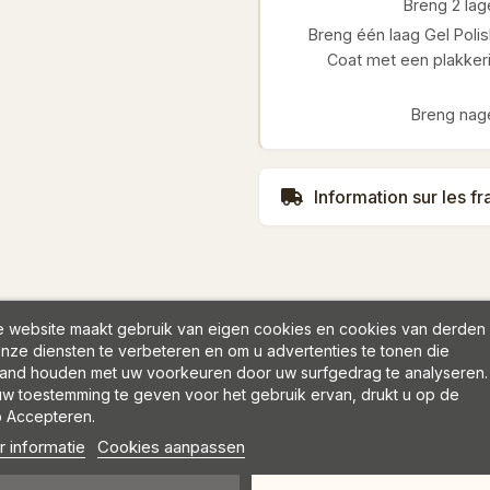
Breng 2 lage
Breng één laag Gel Polis
Coat met een plakkeri
Breng nage
Information sur les fr
 website maakt gebruik van eigen cookies en cookies van derden
nze diensten te verbeteren en om u advertenties te tonen die
and houden met uw voorkeuren door uw surfgedrag te analyseren.
w toestemming te geven voor het gebruik ervan, drukt u op de
 Accepteren.
 informatie
Cookies aanpassen