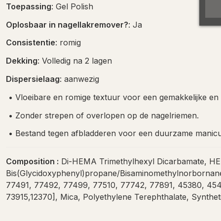
Toepassing
: Gel Polish
Oplosbaar in nagellakremover?
: Ja
Consistentie
: romig
Dekking
: Volledig na 2 lagen
Dispersielaag
: aanwezig
•
Vloeibare en romige textuur voor een gemakkelijke en 
•
Zonder strepen of overlopen op de nagelriemen.
•
Bestand tegen afbladderen voor een duurzame manicu
Composition :
Di-HEMA Trimethylhexyl Dicarbamate, HEMA
Bis(Glycidoxyphenyl)propane/Bisaminomethylnorbornane 
77491, 77492, 77499, 77510, 77742, 77891, 45380, 454
73915,12370], Mica, Polyethylene Terephthalate, Synthet