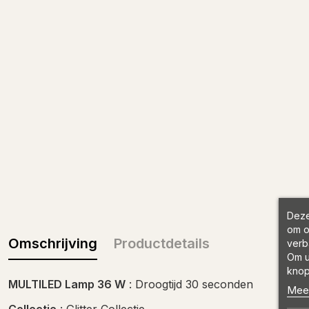
Deze
om o
Omschrijving
Productdetails
verb
Om u
knop
MULTILED Lamp 36 W
: Droogtijd 30 seconden
Meer