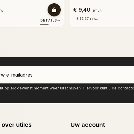
€ 8,70
VA
HTVA
€ 10,53
TVAC
DÉTAILS
→
nt op elk gewenst moment weer uitschrijven. Hiervoor kunt u de contac
 over utiles
Uw account