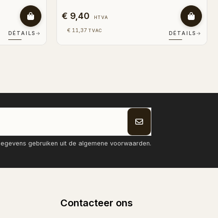
€ 9,40
HTVA
€ 11,37
TVAC
DÉTAILS
→
DÉTAILS
→
tgegevens gebruiken uit de algemene voorwaarden.
Contacteer ons