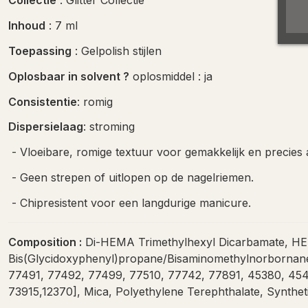
Collectie
: Glitter Collectie
Inhoud
: 7 ml
Toepassing
: Gelpolish stijlen
Oplosbaar in solvent ?
oplosmiddel : ja
Consistentie
: romig
Dispersielaag
: stroming
- Vloeibare, romige textuur voor gemakkelijk en precies
- Geen strepen of uitlopen op de nagelriemen.
- Chipresistent voor een langdurige manicure.
Composition :
Di-HEMA Trimethylhexyl Dicarbamate, HEMA
Bis(Glycidoxyphenyl)propane/Bisaminomethylnorbornane 
77491, 77492, 77499, 77510, 77742, 77891, 45380, 454
73915,12370], Mica, Polyethylene Terephthalate, Synthet