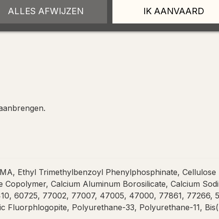
ALLES AFWIJZEN
IK AANVAARD
 aanbrengen.
, Ethyl Trimethylbenzoyl Phenylphosphinate, Cellulose Ac
Copolymer, Calcium Aluminum Borosilicate, Calcium Sodium
10, 60725, 77002, 77007, 47005, 47000, 77861, 77266, 5
ic Fluorphlogopite, Polyurethane-33, Polyurethane-11, Bi