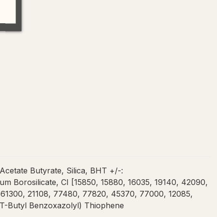
etate Butyrate, Silica, BHT +/-:
 Borosilicate, CI [15850, 15880, 16035, 19140, 42090,
61300, 21108, 77480, 77820, 45370, 77000, 12085,
s(T-Butyl Benzoxazolyl) Thiophene