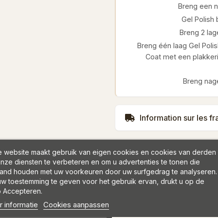
Breng een ni
Gel Polish
Breng 2 lage
Breng één laag Gel Polis
Coat met een plakkeri
Breng nage
Information sur les fr
 website maakt gebruik van eigen cookies en cookies van derden
nze diensten te verbeteren en om u advertenties te tonen die
and houden met uw voorkeuren door uw surfgedrag te analyseren.
w toestemming te geven voor het gebruik ervan, drukt u op de
 Accepteren.
 informatie
Cookies aanpassen