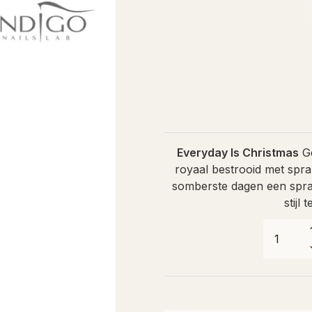
Everyday Is Christmas
Ge
royaal bestrooid met spran
somberste dagen een sprank
stijl