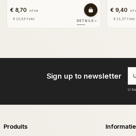
€ 9,40
€ 9,40
HTVA
HT
€ 11,37
€ 11,37
TVAC
TVAC
DÉTAILS
→
Sign up to newsletter
U ku
Produits
Informatie