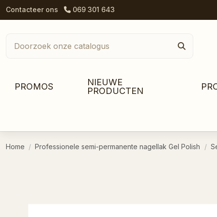
Contacteer ons
069 301 643
NIEUWE
PROMOS
PR
PRODUCTEN
Home
Professionele semi-permanente nagellak Gel Polish
S